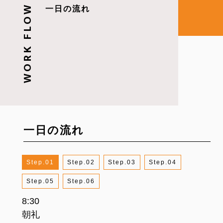
WORK FLOW
一日の流れ
一日の流れ
1
2
3
4
5
6
8:30
9:00～12:00
12:00
13:00
14:00～17:30
17:30
朝礼
書類作成・役所訪問
お昼休憩
業務再開
書類作成・役所調査
退社