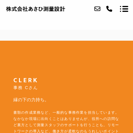
当社について
おしごと
会社紹介
CLERK
アクセス
事務 Cさん
お知らせ
縁の下の力持ち。
お問い合わせ
書類の作成業務など、一般的な事務作業を担当しています。
採用情報
なかなか現場に出向くことはありませんが、役所への訪問な
ど裏方として測量スタッフのサポートを行うことも。リモー
トワークの導入など、働き方が柔軟なのもうれしいポイント